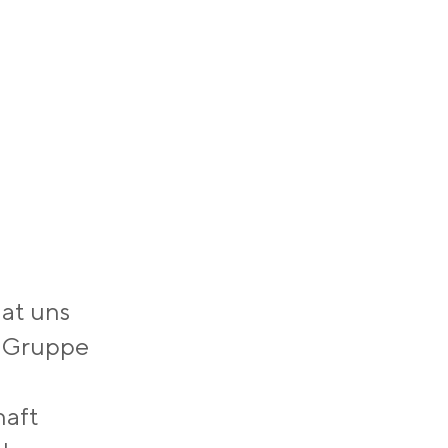
at uns
e Gruppe
aft